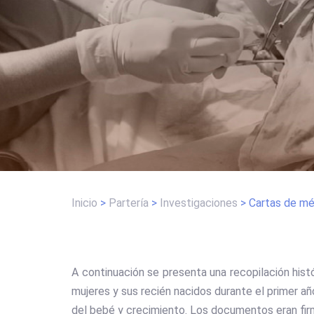
Inicio
>
Partería
>
Investigaciones
>
Cartas de mé
A continuación se presenta una recopilación histó
mujeres y sus recién nacidos durante el primer a
del bebé y crecimiento. Los documentos eran firm