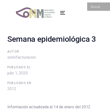
Skip
Skip
links
to
Toggle
primary
navigation
navigation
Skip
to
Post
Semana epidemiológica 3
content
navigation
AUTOR:
ommfacturacion
PUBLICADO EL:
julio 1, 2020
PUBLICADO EN:
2012
Información actualizada al 14 de enero del 2012