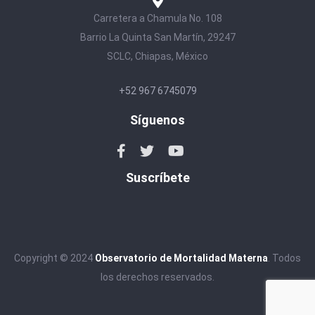
Carretera a Chamula No. 108
Barrio La Quinta San Martín, 29247
SCLC, Chiapas, México
+52 967 6745079
Síguenos
Suscríbete
Copyright © 2024
Observatorio de Mortalidad Materna
. Todos
los derechos reservados.