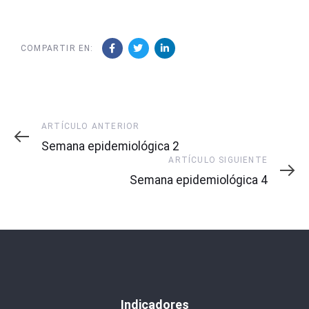
COMPARTIR EN:
Artículo
ARTÍCULO ANTERIOR
Anterior
Semana epidemiológica 2
Artículo
ARTÍCULO SIGUIENTE
Siguiente
Semana epidemiológica 4
Indicadores