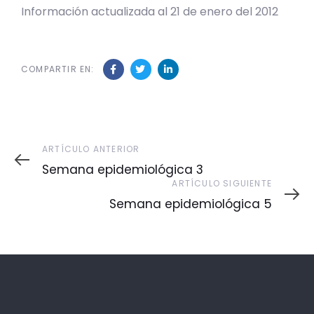
Información actualizada al 21 de enero del 2012
COMPARTIR EN:
Artículo
ARTÍCULO ANTERIOR
Anterior
Semana epidemiológica 3
Artículo
ARTÍCULO SIGUIENTE
Siguiente
Semana epidemiológica 5