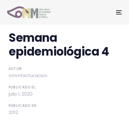
Skip
Skip
links
to
Tog
primary
nav
navigation
Post
Semana
Skip
to
navigation
epidemiológica 4
content
AUTOR:
ommfacturacion
PUBLICADO EL:
julio 1, 2020
PUBLICADO EN:
2012