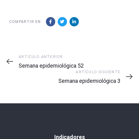
COMPARTIR EN:
Artículo
ARTÍCULO ANTERIOR
Anterior
Semana epidemiológica 52
Artículo
ARTÍCULO SIGUIENTE
Siguiente
Semana epidemiológica 3
Indicadores