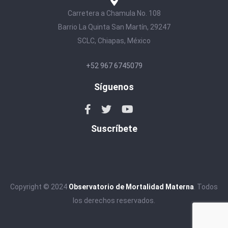
Carretera a Chamula No. 108
Barrio La Quinta San Martín, 29247
SCLC, Chiapas, México
+52 967 6745079
Síguenos
Suscríbete
Copyright © 2024
Observatorio de Mortalidad Materna
. Todos
los derechos reservados.