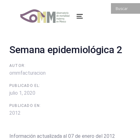
Skip
Skip
links
to
Toggle
primary
navigation
navigation
Skip
to
Post
Semana epidemiológica 2
content
navigation
AUTOR:
ommfacturacion
PUBLICADO EL:
julio 1, 2020
PUBLICADO EN:
2012
Información actualizada al 07 de enero del 2012