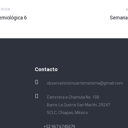
Artículo
ERIOR
Siguien
miológica 6
Semana 
Contacto
observatoriomuertematerna@gmail.com
Carretera a Chamula No. 108
Barrio La Quinta San Martín, 29247
SCLC, Chiapas, México
+52 967 6745079