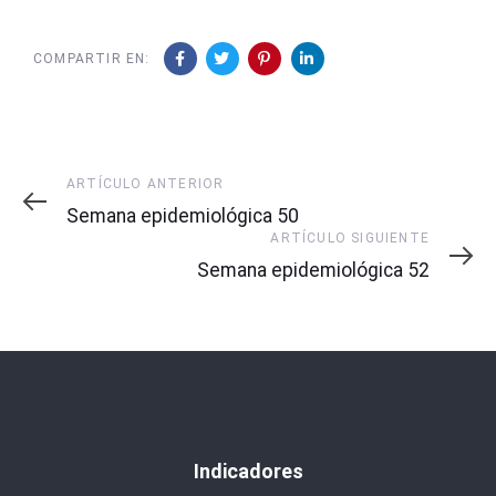
COMPARTIR EN:
Artículo
ARTÍCULO ANTERIOR
Anterior
Semana epidemiológica 50
Artículo
ARTÍCULO SIGUIENTE
Siguiente
Semana epidemiológica 52
Indicadores