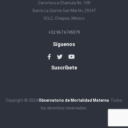
Carretera a Chamula No. 108
Barrio La Quinta San Martín, 29247
SCLC, Chiapas, México
+52 967 6745079
Síguenos
Suscríbete
Copyright © 2024
Observatorio de Mortalidad Materna
. Todos
los derechos reservados.