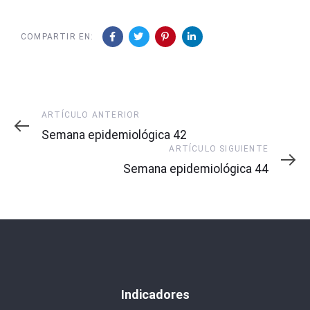
COMPARTIR EN:
Artículo
ARTÍCULO ANTERIOR
Anterior
Semana epidemiológica 42
Artículo
ARTÍCULO SIGUIENTE
Siguiente
Semana epidemiológica 44
Indicadores