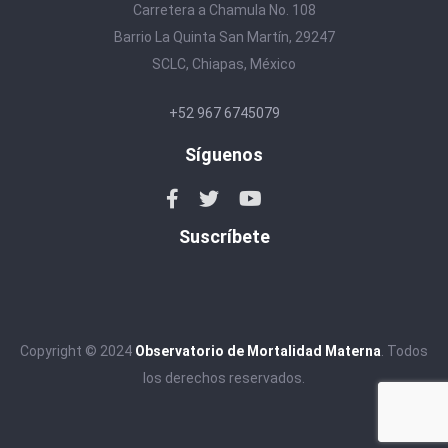
Carretera a Chamula No. 108
Barrio La Quinta San Martín, 29247
SCLC, Chiapas, México
+52 967 6745079
Síguenos
Suscríbete
Copyright © 2024
Observatorio de Mortalidad Materna
. Todos
los derechos reservados.