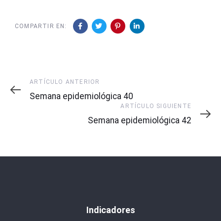
COMPARTIR EN:
Artículo
ARTÍCULO ANTERIOR
Anterior
Semana epidemiológica 40
Artículo
ARTÍCULO SIGUIENTE
Siguiente
Semana epidemiológica 42
Indicadores