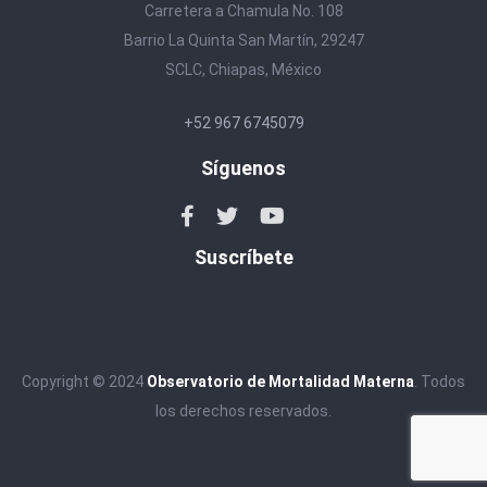
Carretera a Chamula No. 108
Barrio La Quinta San Martín, 29247
SCLC, Chiapas, México
+52 967 6745079
Síguenos
Suscríbete
Copyright © 2024
Observatorio de Mortalidad Materna
. Todos
los derechos reservados.