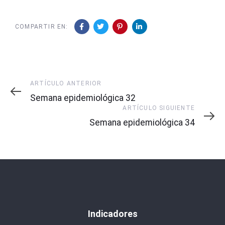
COMPARTIR EN:
Artículo
ARTÍCULO ANTERIOR
Anterior
Semana epidemiológica 32
Artículo
ARTÍCULO SIGUIENTE
Siguiente
Semana epidemiológica 34
Indicadores