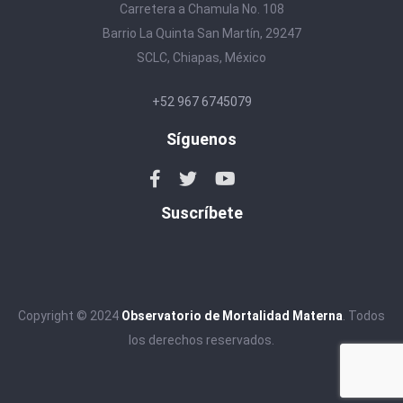
Carretera a Chamula No. 108
Barrio La Quinta San Martín, 29247
SCLC, Chiapas, México
+52 967 6745079
Síguenos
Suscríbete
Copyright © 2024
Observatorio de Mortalidad Materna
. Todos
los derechos reservados.