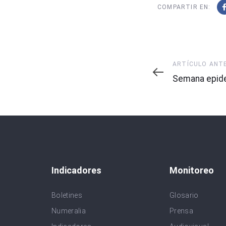
COMPARTIR EN:
Artículo
ARTÍCULO ANT
Anterior
Semana epide
Indicadores
Monitoreo
Boletines
Glosario
Numeralia
Prensa