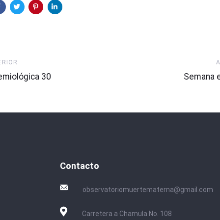
Artículo
ERIOR
Siguiente
miológica 30
Semana e
Contacto
observatoriomuertematerna@gmail.com
Carretera a Chamula No. 108