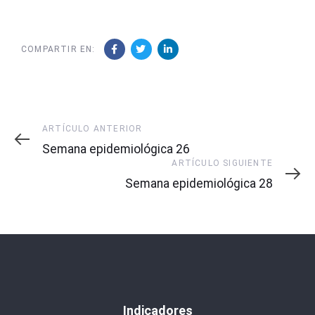
COMPARTIR EN:
Artículo
ARTÍCULO ANTERIOR
Anterior
Semana epidemiológica 26
Artículo
ARTÍCULO SIGUIENTE
Siguiente
Semana epidemiológica 28
Indicadores