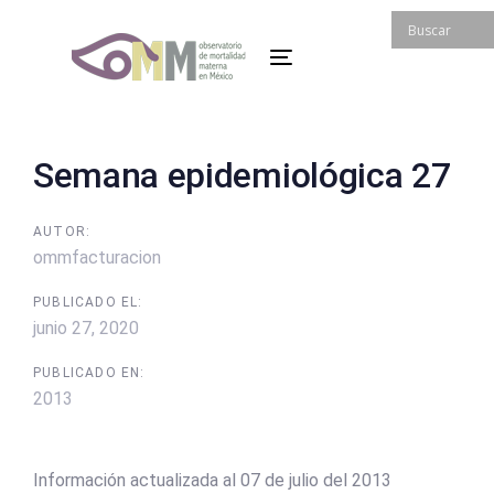
Skip
Skip
links
to
Toggle
primary
navigation
navigation
Skip
to
Post
Semana epidemiológica 27
content
navigation
AUTOR:
ommfacturacion
PUBLICADO EL:
junio 27, 2020
PUBLICADO EN:
2013
Información actualizada al 07 de julio del 2013