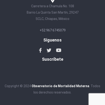
Carretera a Chamula No. 108
Barrio La Quinta San Martín, 29247
SCLC, Chiapas, México
+52 967 6745079
Síguenos
Suscríbete
Copyright © 2024
Observatorio de Mortalidad Materna
. Todos
los derechos reservados.