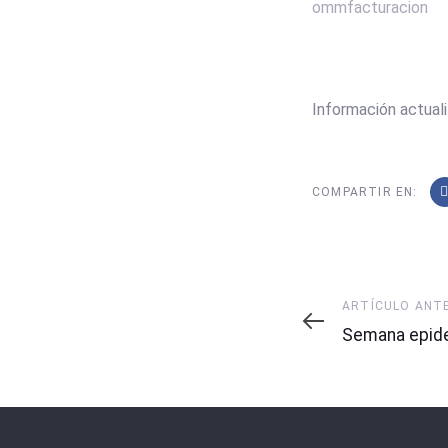
ommfacturacion
Información actuali
COMPARTIR EN:
Artículo
ARTÍCULO ANT
Anterior
Semana epide