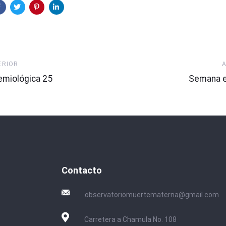
Artículo
ERIOR
Siguiente
miológica 25
Semana e
Contacto
observatoriomuertematerna@gmail.com
Carretera a Chamula No. 108