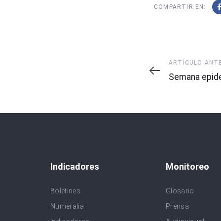
COMPARTIR EN:
Artículo
ARTÍCULO ANT
Anterior
Semana epide
Indicadores
Monitoreo
Boletines
Glosario
Numeralia
Prensa