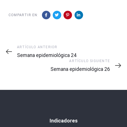
COMPARTIR EN:
Artículo
ARTÍCULO ANTERIOR
Anterior
Semana epidemiológica 24
Artículo
ARTÍCULO SIGUIENTE
Siguiente
Semana epidemiológica 26
Indicadores