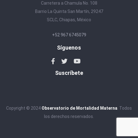
Carretera a Chamula No. 108
Barrio La Quinta San Martín, 29247
SCLC, Chiapas, México
+52 967 6745079
Síguenos
Suscríbete
Copyright © 2024
Observatorio de Mortalidad Materna
. Todos
los derechos reservados.