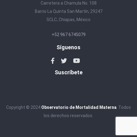
Carretera a Chamula No. 108
Barrio La Quinta San Martín, 29247
SCLC, Chiapas, México
+52 967 6745079
Síguenos
Suscríbete
Copyright © 2024
Observatorio de Mortalidad Materna
. Todos
los derechos reservados.