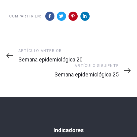
COMPARTIR EN:
Artículo
ARTÍCULO ANTERIOR
Anterior
Semana epidemiológica 20
Artículo
ARTÍCULO SIGUIENTE
Siguiente
Semana epidemiológica 25
Indicadores