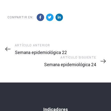
COMPARTIR EN:
Artículo
ARTÍCULO ANTERIOR
Anterior
Semana epidemiológica 22
Artículo
ARTÍCULO SIGUIENTE
Siguiente
Semana epidemiológica 24
Indicadores