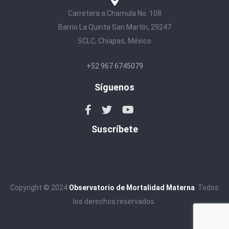
Carretera a Chamula No. 108
Barrio La Quinta San Martín, 29247
SCLC, Chiapas, México
+52 967 6745079
Síguenos
Suscríbete
Copyright © 2024
Observatorio de Mortalidad Materna
. Todos
los derechos reservados.