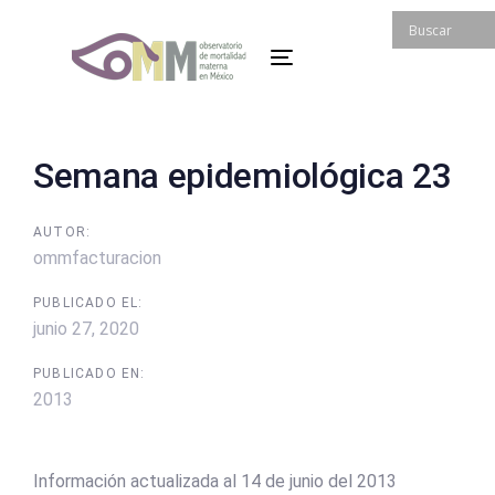
Skip
Skip
links
to
Toggle
primary
navigation
navigation
Skip
to
Post
Semana epidemiológica 23
content
navigation
AUTOR:
ommfacturacion
PUBLICADO EL:
junio 27, 2020
PUBLICADO EN:
2013
Información actualizada al 14 de junio del 2013