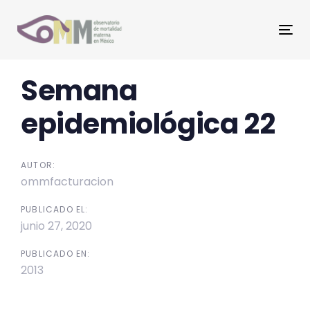
Skip
Skip
links
to
Tog
primary
nav
navigation
Post
Semana
Skip
to
navigation
epidemiológica 22
content
AUTOR:
ommfacturacion
PUBLICADO EL:
junio 27, 2020
PUBLICADO EN:
2013