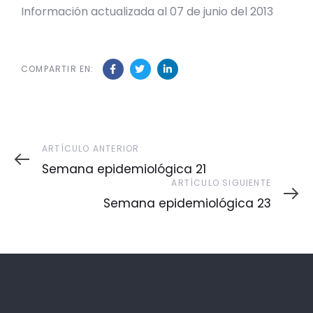
Información actualizada al 07 de junio del 2013
COMPARTIR EN:
Artículo
ARTÍCULO ANTERIOR
Anterior
Semana epidemiológica 21
Artículo
ARTÍCULO SIGUIENTE
Siguiente
Semana epidemiológica 23