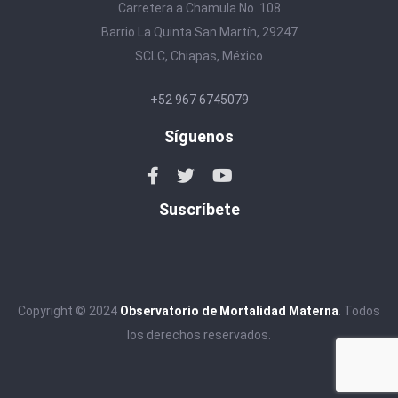
Carretera a Chamula No. 108
Barrio La Quinta San Martín, 29247
SCLC, Chiapas, México
+52 967 6745079
Síguenos
Suscríbete
Copyright © 2024
Observatorio de Mortalidad Materna
. Todos
los derechos reservados.