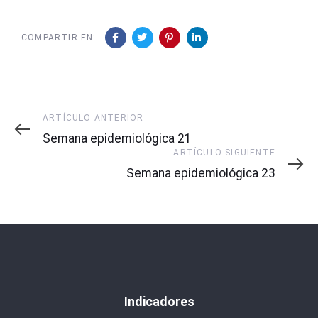
COMPARTIR EN:
Artículo
ARTÍCULO ANTERIOR
Anterior
Semana epidemiológica 21
Artículo
ARTÍCULO SIGUIENTE
Siguiente
Semana epidemiológica 23
Indicadores