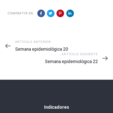
COMPARTIR EN:
Artículo
ARTÍCULO ANTERIOR
Anterior
Semana epidemiológica 20
Artículo
ARTÍCULO SIGUIENTE
Siguiente
Semana epidemiológica 22
Indicadores