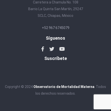
Carretera a Chamula No. 108
Barrio La Quinta San Martín, 29247
SCLC, Chiapas, México
+52 967 6745079
Síguenos
Suscríbete
Copyright © 2024
Observatorio de Mortalidad Materna
. Todos
los derechos reservados.