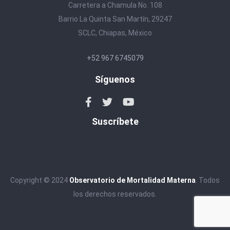
Carretera a Chamula No. 108
Barrio La Quinta San Martín, 29247
SCLC, Chiapas, México
+52 967 6745079
Síguenos
Suscríbete
Copyright © 2024
Observatorio de Mortalidad Materna
. Todos
los derechos reservados.