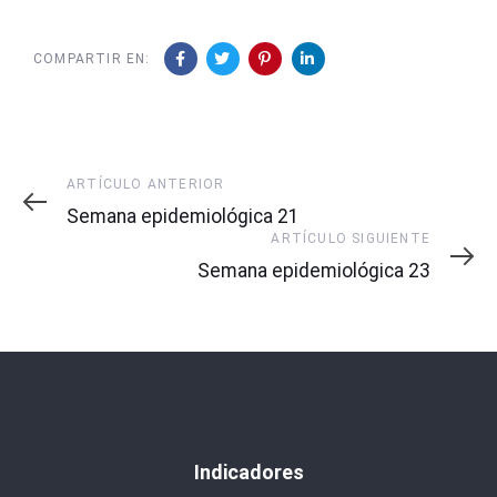
COMPARTIR EN:
Artículo
ARTÍCULO ANTERIOR
Anterior
Semana epidemiológica 21
Artículo
ARTÍCULO SIGUIENTE
Siguiente
Semana epidemiológica 23
Indicadores