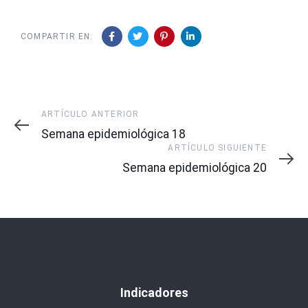
COMPARTIR EN:
Artículo
ARTÍCULO ANTERIOR
Anterior
Semana epidemiológica 18
Artículo
ARTÍCULO SIGUIENTE
Siguiente
Semana epidemiológica 20
Indicadores