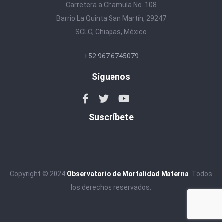
Carretera a Chamula No. 108
Barrio La Quinta San Martín, 29247
SCLC, Chiapas, México
+52 967 6745079
Síguenos
Suscríbete
Copyright © 2024
Observatorio de Mortalidad Materna
. Todos
los derechos reservados.