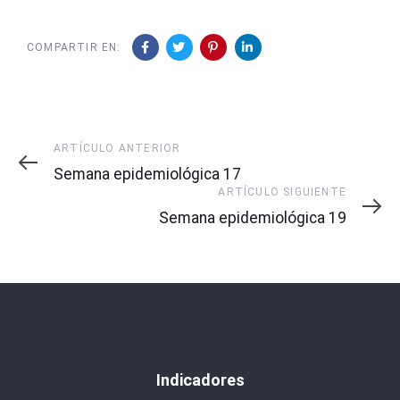
COMPARTIR EN:
Artículo
ARTÍCULO ANTERIOR
Anterior
Semana epidemiológica 17
Artículo
ARTÍCULO SIGUIENTE
Siguiente
Semana epidemiológica 19
Indicadores