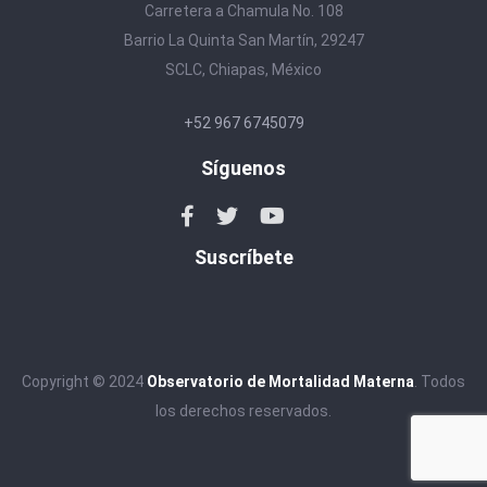
Carretera a Chamula No. 108
Barrio La Quinta San Martín, 29247
SCLC, Chiapas, México
+52 967 6745079
Síguenos
Suscríbete
Copyright © 2024
Observatorio de Mortalidad Materna
. Todos
los derechos reservados.