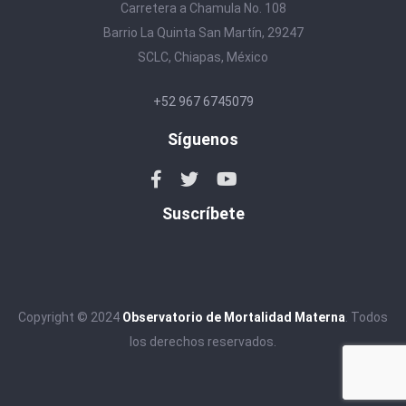
Carretera a Chamula No. 108
Barrio La Quinta San Martín, 29247
SCLC, Chiapas, México
+52 967 6745079
Síguenos
Suscríbete
Copyright © 2024
Observatorio de Mortalidad Materna
. Todos
los derechos reservados.