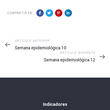
COMPARTIR EN:
Artículo
ARTÍCULO ANTERIOR
Anterior
Semana epidemiológica 10
Artículo
ARTÍCULO SIGUIENTE
Siguiente
Semana epidemiológica 12
Indicadores