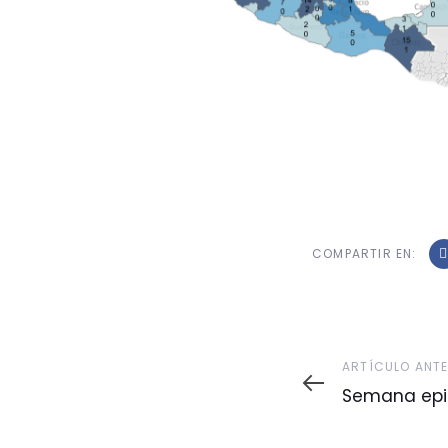
COMPARTIR EN:
Artículo
ARTÍCULO ANT
Anterior
Semana epi