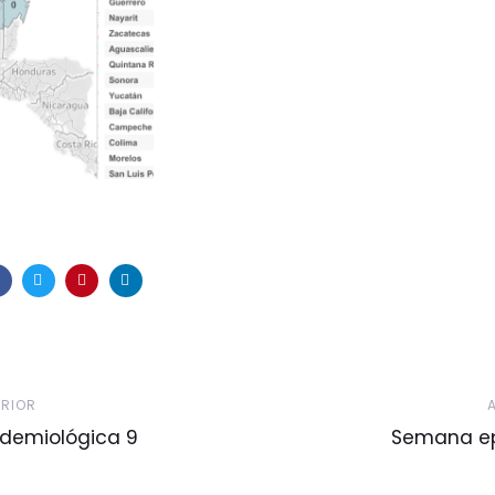
Artículo
ERIOR
Siguiente
demiológica 9
Semana ep