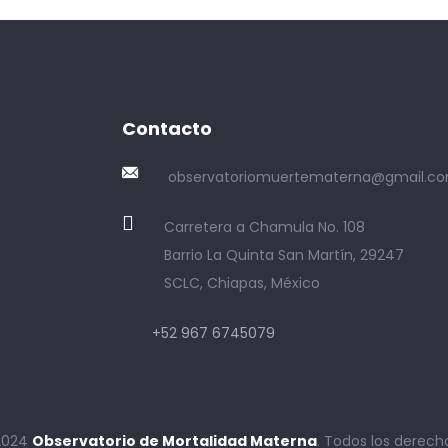
Contacto
observatoriomuertematerna@gmail.c
Carretera a Chamula No. 108
Barrio La Quinta San Martín, 29247
SCLC, Chiapas, México
+52 967 6745079
2024
Observatorio de Mortalidad Materna
. Todos los derech