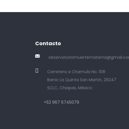
Contacto
observatoriomuertematerna@gmail.c
Carretera a Chamula No. 108
Barrio La Quinta San Martín, 29247
SCLC, Chiapas, México
+52 967 6745079