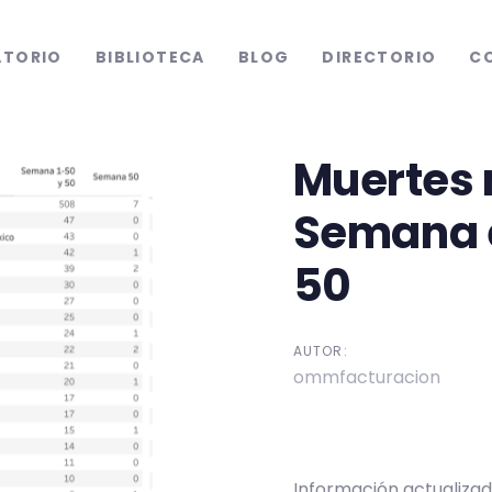
ATORIO
BIBLIOTECA
BLOG
DIRECTORIO
C
Muertes 
tion
Semana 
50
AUTOR:
ommfacturacion
Información actualizad