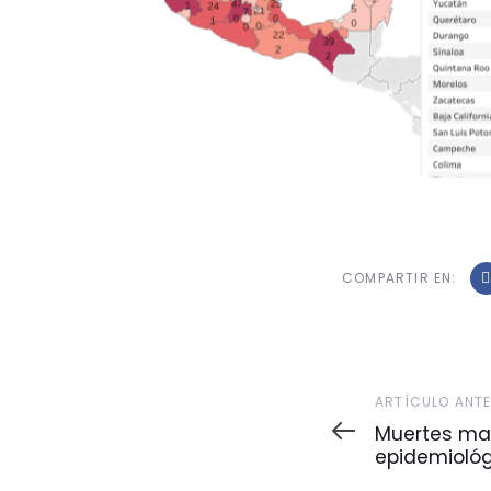
COMPARTIR EN:
Artículo
ARTÍCULO ANT
Anterior
Muertes ma
epidemioló