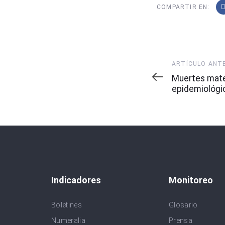
COMPARTIR EN:
Artículo
ARTÍCULO ANT
Anterior
Muertes mat
epidemiológi
Indicadores
Monitoreo
Boletines
Glosario
Numeralia
Prensa