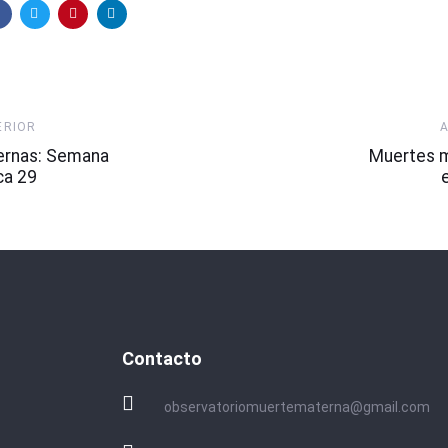
Artículo
ERIOR
Siguiente
ernas: Semana
Muertes 
ca 29
Contacto
observatoriomuertematerna@gmail.com