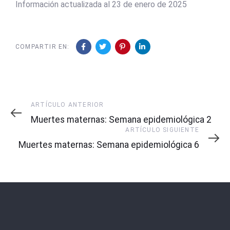
Información actualizada al 23 de enero de 2025
COMPARTIR EN:
Artículo
ARTÍCULO ANTERIOR
Anterior
Muertes maternas: Semana epidemiológica 2
Artículo
ARTÍCULO SIGUIENTE
Siguiente
Muertes maternas: Semana epidemiológica 6