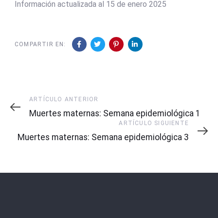
Información actualizada al 15 de enero 2025
COMPARTIR EN:
Artículo
ARTÍCULO ANTERIOR
Anterior
Muertes maternas: Semana epidemiológica 1
Artículo
ARTÍCULO SIGUIENTE
Siguiente
Muertes maternas: Semana epidemiológica 3