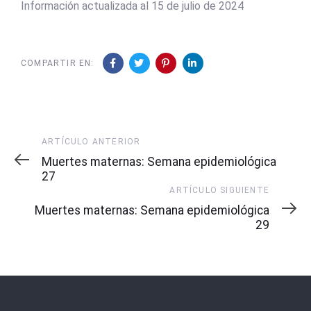
Información actualizada al 15 de julio de 2024
COMPARTIR EN:
Artículo
ARTÍCULO ANTERIOR
Anterior
Muertes maternas: Semana epidemiológica
27
Artículo
ARTÍCULO SIGUIENTE
Siguiente
Muertes maternas: Semana epidemiológica
29