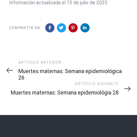
Información actualizada al 15 de julio de 2025
COMPARTIR EN:
Artículo
ARTÍCULO ANTERIOR
Anterior
Muertes maternas: Semana epidemiológica
26
Artículo
ARTÍCULO SIGUIENTE
Siguiente
Muertes maternas: Semana epidemiológia 28