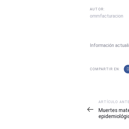
AUTOR:
ommfacturacion
Información actuali
COMPARTIR EN:
Artículo
ARTÍCULO ANT
Anterior
Muertes mat
epidemiológi