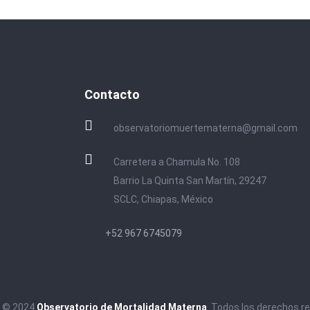
Contacto
observatoriomuertematerna@gmail.com
Carretera a Chamula No. 108
Barrio La Quinta San Martín, 29247
SCLC, Chiapas, México
+52 967 6745079
t © 2024
Observatorio de Mortalidad Materna
. Todos los derechos r