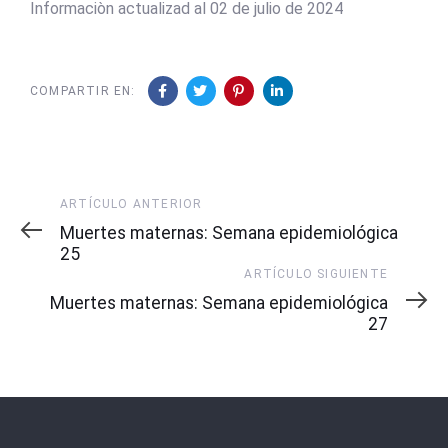
Informaciòn actualizad al 02 de julio de 2024
COMPARTIR EN:
Artículo
ARTÍCULO ANTERIOR
Anterior
Muertes maternas: Semana epidemiológica
25
Artículo
ARTÍCULO SIGUIENTE
Siguiente
Muertes maternas: Semana epidemiológica
27