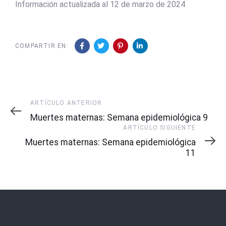
Información actualizada al 12 de marzo de 2024
COMPARTIR EN:
Artículo
ARTÍCULO ANTERIOR
Anterior
Muertes maternas: Semana epidemiológica 9
Artículo
ARTÍCULO SIGUIENTE
Siguiente
Muertes maternas: Semana epidemiológica
11