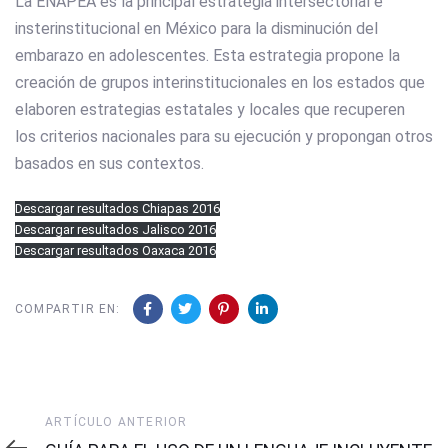
La ENAPEA es la principal estrategia intersectorial e
insterinstitucional en México para la disminución del
embarazo en adolescentes. Esta estrategia propone la
creación de grupos interinstitucionales en los estados que
elaboren estrategias estatales y locales que recuperen
los criterios nacionales para su ejecución y propongan otros
basados en sus contextos.
Descargar resultados Chiapas 2016
Descargar resultados Jalisco 2016
Descargar resultados Oaxaca 2016
COMPARTIR EN:
Artículo
ARTÍCULO ANTERIOR
Anterior