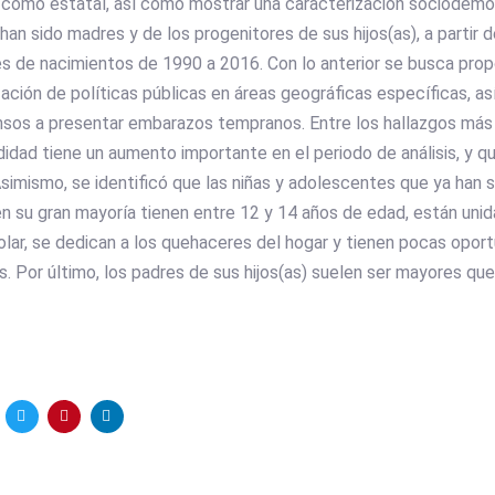
l como estatal, así como mostrar una caracterización sociodemog
an sido madres y de los progenitores de sus hijos(as), a partir 
es de nacimientos de 1990 a 2016. Con lo anterior se busca prop
zación de políticas públicas en áreas geográficas específicas, 
sos a presentar embarazos tempranos. Entre los hallazgos más
idad tiene un aumento importante en el periodo de análisis, y q
Asimismo, se identificó que las niñas y adolescentes que ya han 
n su gran mayoría tienen entre 12 y 14 años de edad, están unid
lar, se dedican a los quehaceres del hogar y tienen pocas opor
s. Por último, los padres de sus hijos(as) suelen ser mayores que