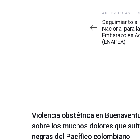
Artículo
ARTÍCULO ANTER
Anterior
Seguimiento a l
Nacional para l
Embarazo en A
(ENAPEA)
Violencia obstétrica en Buenaventu
sobre los muchos dolores que sufr
negras del Pacífico colombiano