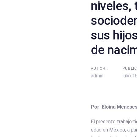
niveles,
sociodem
sus hijos
de naci
AUTOR:
PUBLIC
admin
julio 1
Por: Eloina Meneses
El presente trabajo 
edad en México, a par