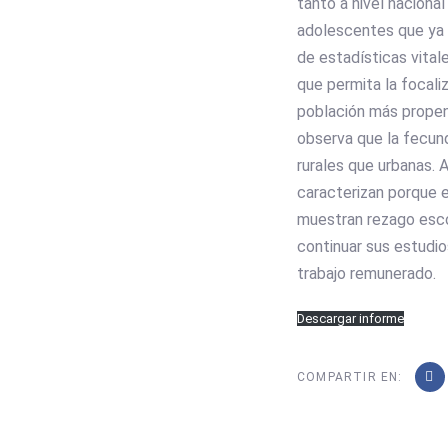
tanto a nivel naciona
adolescentes que ya h
de estadísticas vital
que permita la focali
población más propen
observa que la fecund
rurales que urbanas. 
caracterizan porque e
muestran rezago esco
continuar sus estudio
trabajo remunerado.
Descargar informe
COMPARTIR EN: