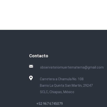
Contacto
observatoriomuertematerna@gmail.com
Carretera a Chamula No. 108
Barrio La Quinta San Martín, 29247
SCLC, Chiapas, México
+52 967 6745079