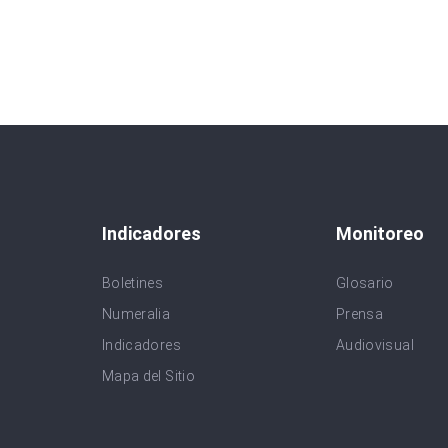
Indicadores
Monitoreo
Boletines
Glosario
Numeralia
Prensa
Indicadores
Audiovisual
Mapa del Sitio