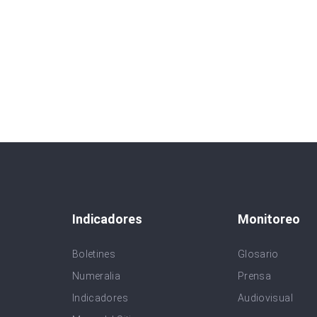
Indicadores
Monitoreo
Boletines
Glosario
Numeralia
Prensa
Indicadores
Audiovisual