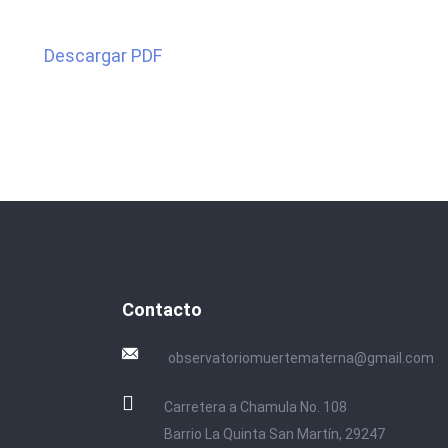
Descargar PDF
Contacto
observatoriomuertematerna@gmail.com
Carretera a Chamula No. 108
Barrio La Quinta San Martín, 29247