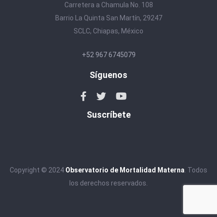
Carretera a Chamula No. 108
Barrio La Quinta San Martín, 29247
SCLC, Chiapas, México
+52 967 6745079
Síguenos
Suscríbete
Copyright © 2024
Observatorio de Mortalidad Materna
. Todos
los derechos reservados.