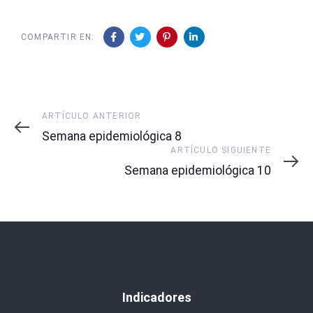
COMPARTIR EN:
Artículo
ARTÍCULO ANTERIOR
Anterior
Semana epidemiológica 8
Artículo
ARTÍCULO SIGUIENTE
Siguiente
Semana epidemiológica 10
Indicadores