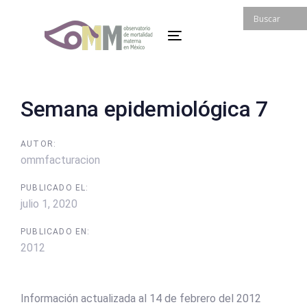
Skip
Skip
links
to
Toggle
primary
navigation
navigation
Skip
to
Post
Semana epidemiológica 7
content
navigation
AUTOR:
ommfacturacion
PUBLICADO EL:
julio 1, 2020
PUBLICADO EN:
2012
Información actualizada al 14 de febrero del 2012