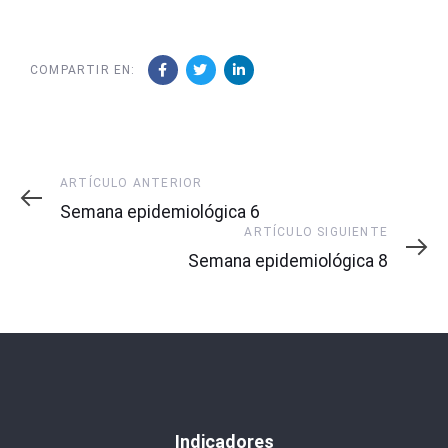
COMPARTIR EN:
Artículo
ARTÍCULO ANTERIOR
Anterior
Semana epidemiológica 6
Artículo
ARTÍCULO SIGUIENTE
Siguiente
Semana epidemiológica 8
Indicadores