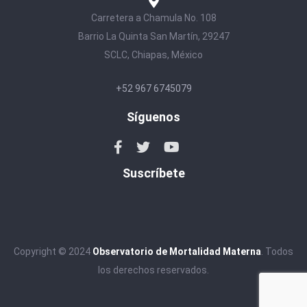
Carretera a Chamula No. 108
Barrio La Quinta San Martín, 29247
SCLC, Chiapas, México
+52 967 6745079
Síguenos
Suscríbete
Copyright © 2024
Observatorio de Mortalidad Materna
. Todos
los derechos reservados.