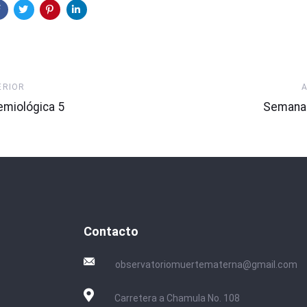
Artículo
ERIOR
Siguien
miológica 5
Semana 
Contacto
observatoriomuertematerna@gmail.com
Carretera a Chamula No. 108