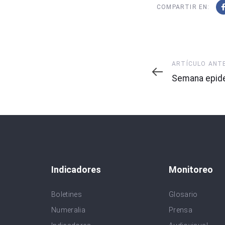
COMPARTIR EN:
Artículo
ARTÍCULO ANT
Anterior
Semana epide
Indicadores
Monitoreo
Boletines
Glosario
Numeralia
Prensa