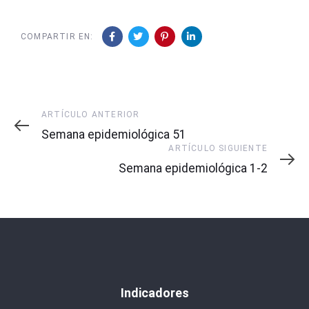
COMPARTIR EN:
Artículo
ARTÍCULO ANTERIOR
Anterior
Semana epidemiológica 51
Artículo
ARTÍCULO SIGUIENTE
Siguiente
Semana epidemiológica 1-2
Indicadores