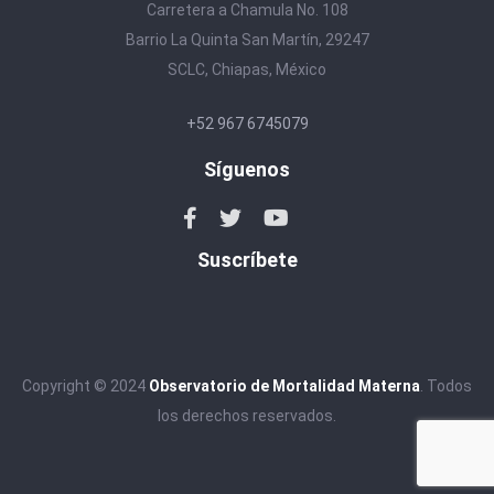
Carretera a Chamula No. 108
Barrio La Quinta San Martín, 29247
SCLC, Chiapas, México
+52 967 6745079
Síguenos
Suscríbete
Copyright © 2024
Observatorio de Mortalidad Materna
. Todos
los derechos reservados.