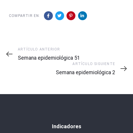
COMPARTIR EN:
Artículo
ARTÍCULO ANTERIOR
Anterior
Semana epidemiológica 51
Artículo
ARTÍCULO SIGUIENTE
Siguiente
Semana epidemiológica 2
Indicadores