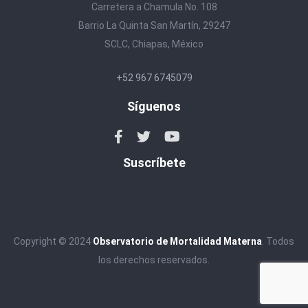
Carretera a Chamula No. 108
Barrio La Quinta San Martín, 29247
SCLC, Chiapas, México
+52 967 6745079
Síguenos
Suscríbete
Copyright © 2024
Observatorio de Mortalidad Materna
. Todos
los derechos reservados.