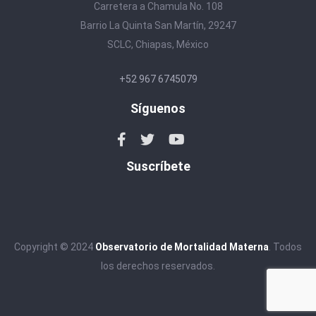
Carretera a Chamula No. 108
Barrio La Quinta San Martín, 29247
SCLC, Chiapas, México
+52 967 6745079
Síguenos
Suscríbete
Copyright © 2024
Observatorio de Mortalidad Materna
. Todos
los derechos reservados.