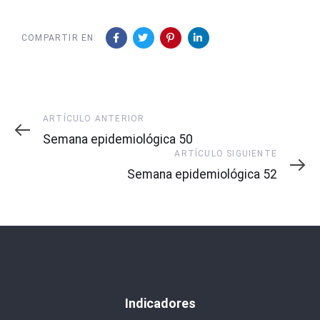
COMPARTIR EN:
Artículo
ARTÍCULO ANTERIOR
Anterior
Semana epidemiológica 50
Artículo
ARTÍCULO SIGUIENTE
Siguiente
Semana epidemiológica 52
Indicadores