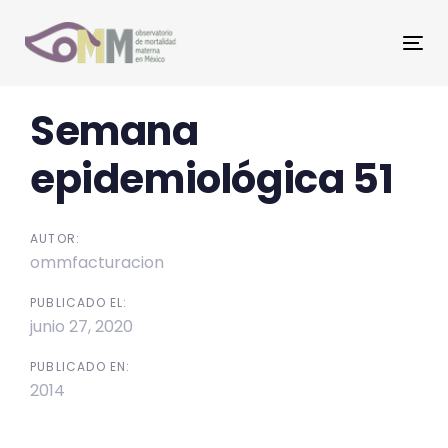
Skip
Skip
links
to
Tog
primary
nav
navigation
Post
Semana
Skip
to
navigation
epidemiológica 51
content
AUTOR:
ommfacturacion
PUBLICADO EL:
junio 27, 2020
PUBLICADO EN:
2014