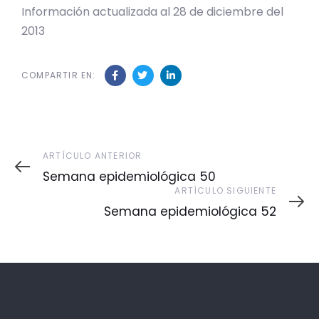
Información actualizada al 28 de diciembre del
2013
COMPARTIR EN:
Artículo
ARTÍCULO ANTERIOR
Anterior
Semana epidemiológica 50
Artículo
ARTÍCULO SIGUIENTE
Siguiente
Semana epidemiológica 52