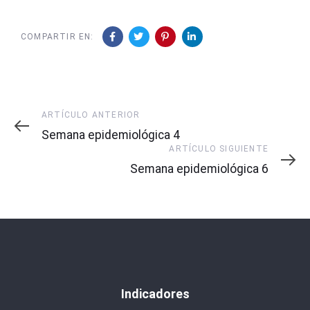
COMPARTIR EN:
Artículo
ARTÍCULO ANTERIOR
Anterior
Semana epidemiológica 4
Artículo
ARTÍCULO SIGUIENTE
Siguiente
Semana epidemiológica 6
Indicadores