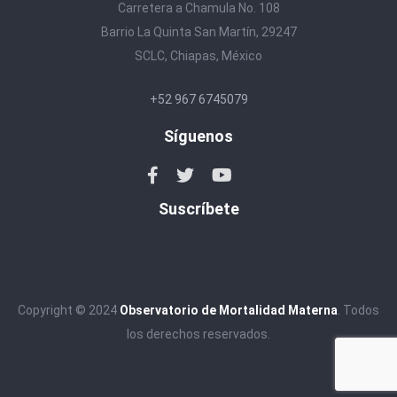
Carretera a Chamula No. 108
Barrio La Quinta San Martín, 29247
SCLC, Chiapas, México
+52 967 6745079
Síguenos
Suscríbete
Copyright © 2024
Observatorio de Mortalidad Materna
. Todos
los derechos reservados.