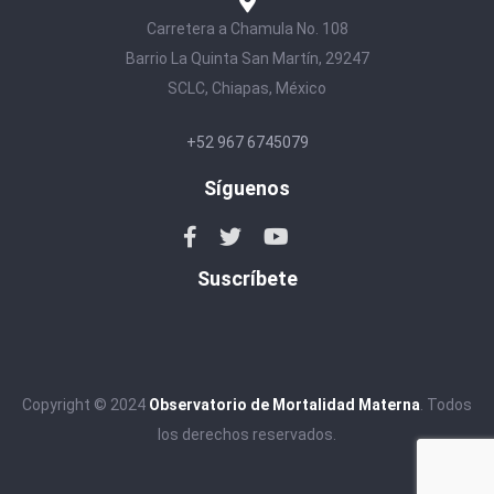
Carretera a Chamula No. 108
Barrio La Quinta San Martín, 29247
SCLC, Chiapas, México
+52 967 6745079
Síguenos
Suscríbete
Copyright © 2024
Observatorio de Mortalidad Materna
. Todos
los derechos reservados.