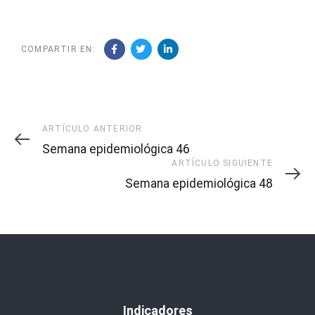
COMPARTIR EN:
Artículo
ARTÍCULO ANTERIOR
Anterior
Semana epidemiológica 46
Artículo
ARTÍCULO SIGUIENTE
Siguiente
Semana epidemiológica 48
Indicadores