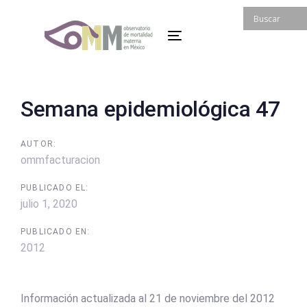
Skip
Skip
links
to
Toggle
primary
navigation
navigation
Skip
to
Post
Semana epidemiológica 47
content
navigation
AUTOR:
ommfacturacion
PUBLICADO EL:
julio 1, 2020
PUBLICADO EN:
2012
Información actualizada al 21 de noviembre del 2012