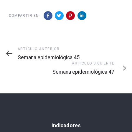
COMPARTIR EN:
Artículo
ARTÍCULO ANTERIOR
Anterior
Semana epidemiológica 45
Artículo
ARTÍCULO SIGUIENTE
Siguiente
Semana epidemiológica 47
Indicadores