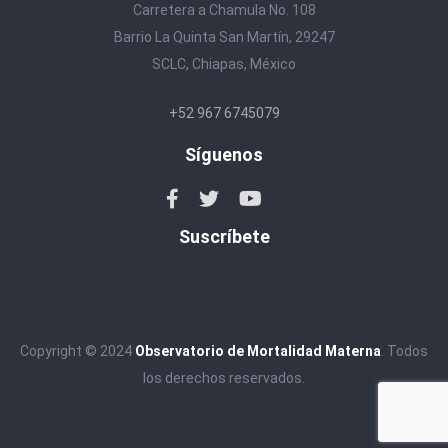
Carretera a Chamula No. 108
Barrio La Quinta San Martín, 29247
SCLC, Chiapas, México
+52 967 6745079
Síguenos
Suscríbete
Copyright © 2024
Observatorio de Mortalidad Materna
. Todos
los derechos reservados.