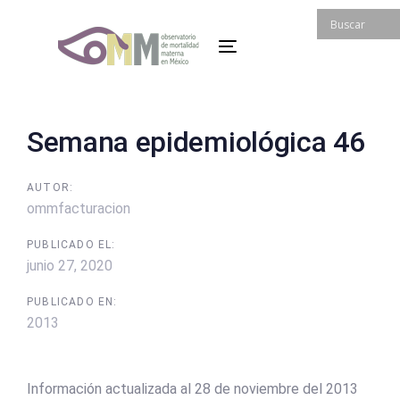
Skip
Skip
links
to
Toggle
primary
navigation
navigation
Skip
to
Post
Semana epidemiológica 46
content
navigation
AUTOR:
ommfacturacion
PUBLICADO EL:
junio 27, 2020
PUBLICADO EN:
2013
Información actualizada al 28 de noviembre del 2013