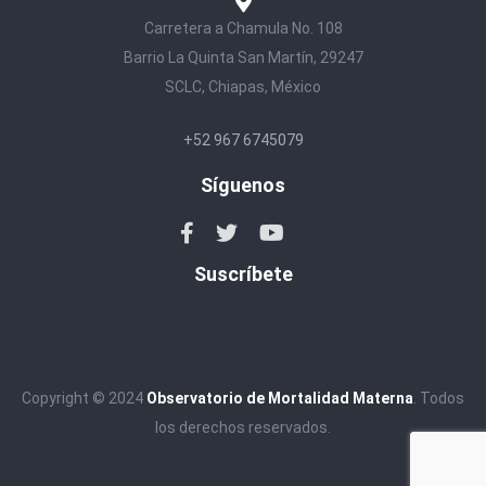
Carretera a Chamula No. 108
Barrio La Quinta San Martín, 29247
SCLC, Chiapas, México
+52 967 6745079
Síguenos
Suscríbete
Copyright © 2024
Observatorio de Mortalidad Materna
. Todos
los derechos reservados.