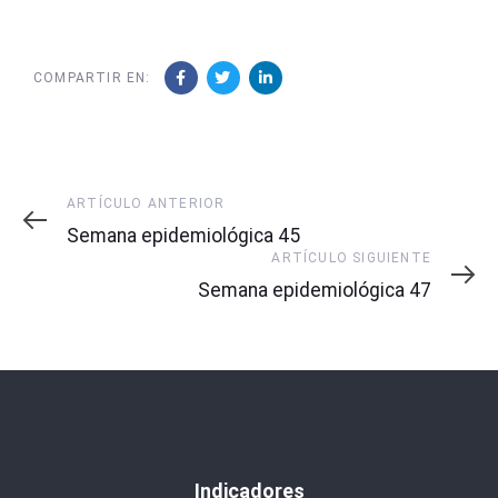
COMPARTIR EN:
Artículo
ARTÍCULO ANTERIOR
Anterior
Semana epidemiológica 45
Artículo
ARTÍCULO SIGUIENTE
Siguiente
Semana epidemiológica 47
Indicadores