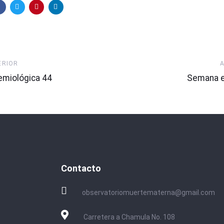
Artículo
ERIOR
Siguiente
miológica 44
Semana e
Contacto
observatoriomuertematerna@gmail.com
Carretera a Chamula No. 108