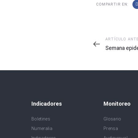
COMPARTIR EN:
Artículo
ARTÍCULO ANT
Anterior
Semana epide
Indicadores
Monitoreo
Boletines
Glosario
Numeralia
Prensa