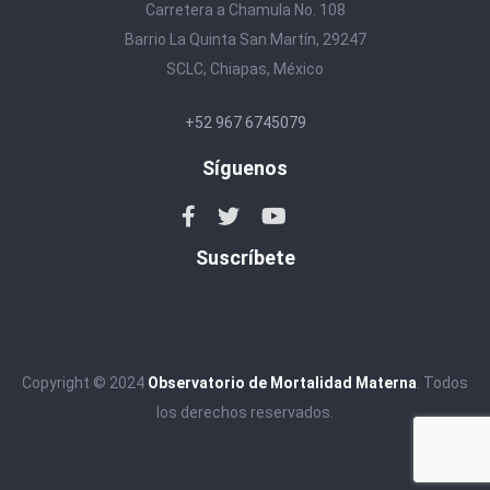
Carretera a Chamula No. 108
Barrio La Quinta San Martín, 29247
SCLC, Chiapas, México
+52 967 6745079
Síguenos
Suscríbete
Copyright © 2024
Observatorio de Mortalidad Materna
. Todos
los derechos reservados.