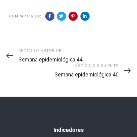
COMPARTIR EN:
Artículo
ARTÍCULO ANTERIOR
Anterior
Semana epidemiológica 44
Artículo
ARTÍCULO SIGUIENTE
Siguiente
Semana epidemiológica 46
Indicadores